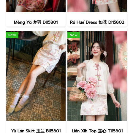
Mèng Yǔ 梦羽 DI15801
Rú Huā Dress 如花 DI15802
New
New
Yù Lán Skirt 玉兰 BI15801
Lián Xīn Top 莲心 TI15801