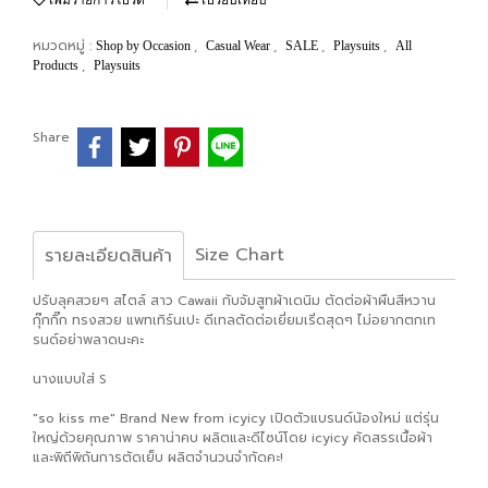
เพิ่มรายการโปรด
เปรียบเทียบ
หมวดหมู่ :
,
,
,
,
Shop by Occasion
Casual Wear
SALE
Playsuits
All
,
Products
Playsuits
Share
Size Chart
รายละเอียดสินค้า
ปรับลุคสวยๆ สไตล์ สาว Cawaii กับจัมสูทผ้าเดนิม ตัดต่อผ้าผืนสีหวาน
กุ๊กกิ๊ก ทรงสวย แพทเทิร์นเปะ ดีเทลตัดต่อเยี่ยมเริ่ดสุดๆ ไม่อยากตกเท
รนด์อย่าพลาดนะคะ
นางแบบใส่ S
"so kiss me" Brand New from icyicy เปิดตัวแบรนด์น้องใหม่ แต่รุ่น
ใหญ่ด้วยคุณภาพ ราคาน่าคบ ผลิตและดีไซน์โดย icyicy คัดสรรเนื้อผ้า
และพิถีพิถันการตัดเย็บ ผลิตจำนวนจำกัดคะ!