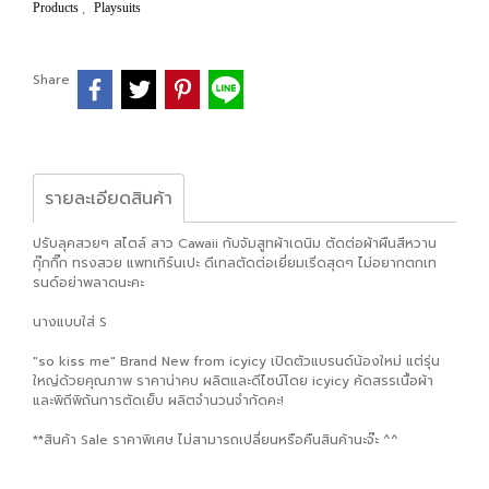
,
Products
Playsuits
Share
รายละเอียดสินค้า
ปรับลุคสวยๆ สไตล์ สาว Cawaii กับจัมสูทผ้าเดนิม ตัดต่อผ้าผืนสีหวาน
กุ๊กกิ๊ก ทรงสวย แพทเทิร์นเปะ ดีเทลตัดต่อเยี่ยมเริ่ดสุดๆ ไม่อยากตกเท
รนด์อย่าพลาดนะคะ
นางแบบใส่ S
"so kiss me" Brand New from icyicy เปิดตัวแบรนด์น้องใหม่ แต่รุ่น
ใหญ่ด้วยคุณภาพ ราคาน่าคบ ผลิตและดีไซน์โดย icyicy คัดสรรเนื้อผ้า
และพิถีพิถันการตัดเย็บ ผลิตจำนวนจำกัดคะ!
**สินค้า Sale ราคาพิเศษ ไม่สามารถเปลี่ยนหรือคืนสินค้านะจ๊ะ ^^