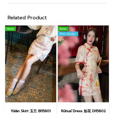
Related Product
New
New
Pre-Order
Yùlán Skirt 玉兰 BI15801
Rúhuā Dress 如花 DI15802