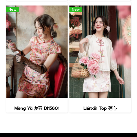
New
New
Mèng Yǔ 梦羽 DI15801
Liánxīn Top 莲心