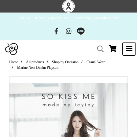
Call Us : 0865332342 l E-mail : contact@icyicyshop.com
Home
All products
Shop by Occasion
Casual Wear
Marine Neat Denim Playsuit