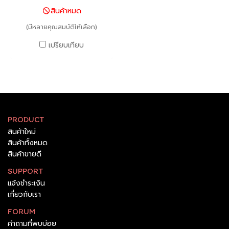
เทคนิคเย็บซ่อนตะเข็บทั้งตัว!
สินค้าหมด
ดีไซน์เว้าไหล่ ผูกโบว์ big size
เรียบง่าย แต่ดูดี ตามสไตล์ผู้ดี
(มีหลายคุณสมบัติให้เลือก)
อังกฤษ มาพร้อมกับเดรสซับใน
เปรียบเทียบ
แยกชิ้น สายปรับได้ เนื้อผ้านิ่ม
ละมุน ที่แม้อยู่ข้างในก็เก็บดีเทล
งานอย่างปราณีตเช่นกัน เป็นไอ
เทม MUST HAVE ที่สาวๆ ควรมี
หยิบแต่งง่าย ชุดเดียวเอาอยู่ !!
PRODUCT
สินค้าใหม่
สินค้าทั้งหมด
สินค้าขายดี
SUPPORT
แจ้งชำระเงิน
เกี่ยวกับเรา
FORUM
คำถามที่พบบ่อย