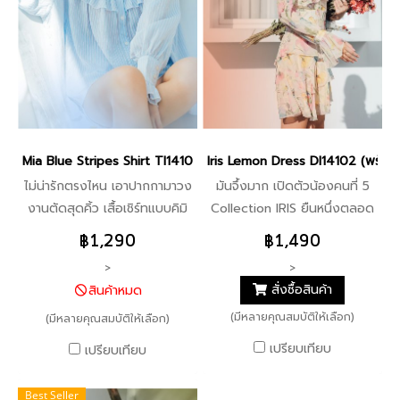
Mia Blue Stripes Shirt TI14101
Iris Lemon Dress DI14102 (พร้อมส
ไม่น่ารักตรงไหน เอาปากกามาวง
มันจึ้งมาก เปิดตัวน้องคนที่ 5
งานตัดสุดคิ้ว เสื้อเชิร์ทแบบคิมิ
Collection IRIS ยืนหนึ่งตลอด
โนโต๊ะสุดๆ เสื้อแขนยาวมาพร้อม
กาล กับ Dress Signature ของ
฿1,290
฿1,490
ดีเทลคอปีน ลุคคุณหนู ระบาย
icyicy การันตีความสวยขับผิว
>
>
เพิ่มเลเยอร์ช่วงคอและแขนเสื้อ
ออร่ากระจาย สวยสมการรอคอย
สั่งซื้อสินค้า
สินค้าหมด
น่ารักมุ้งมิ้งตามแบบฉบับสาว
ที่สุด แพทเทิร์นสวยเปะ น่ารัก
(มีหลายคุณสมบัติให้เลือก)
ICYICY เพิ่มความสดใสด้วย
(มีหลายคุณสมบัติให้เลือก)
สุด!! ผ้าพิมพ์ลายพิเศษเฉพาะ
ระบายช่วงคอ และด้านหลัง ใส่
icyicy เท่านั้น!! เนื้อผ้าดี ลายผ้า
เปรียบเทียบ
เปรียบเทียบ
เป็นเดรสก็ปัง จับคู่กับกางเก
งามมาก! ซับในเกรดดีทั้งตัว
งก็เริ่ด ใส่ได้กับทุกโอกาสจริงๆ
กระดุมหลัง เว้าแขนอวดผิวขาว
Best Seller