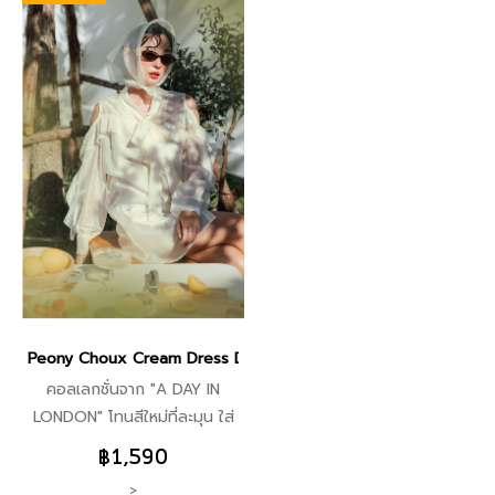
น้า ไม่มีไม่ได้แล้ว F ด่วนเลยจ้า
สวยอ่อร่ากระจาย คัตติ้งคือที่สุด
คุณภาพเต็มที่ไปเลยค่า กระโปรง
เพิ่มดีเทลระบายชั้นๆ ใส่แล้วน่า
รักมากๆ ชุดเดียวเอาอยู่ แนะนำ
จากใจ ขอให้ลองเลิฟแน่ๆ #ขาย
ดีทุกสี
Peony Choux Cream Dress DI14101 (พร้อมส่ง)
คอลเลกชั่นจาก "A DAY IN
LONDON" โทนสีใหม่ที่ละมุน ใส่
แล้วขับผิวสวยออร่า แพทเทิร์น
฿1,590
และการตัดเย็บระดับพรีเมี่ยม ใช้
>