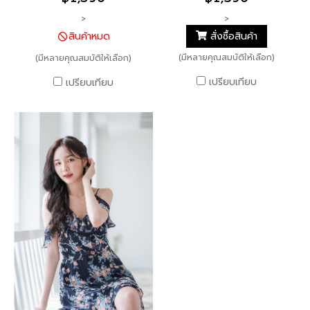
เนื้อผ้าสัมผัสถึงความเบาสบาย
หวาน กับผ้าพิมพ์ลายเอกลักษณ์
>
>
น่ารักมากกก ดีไซน์เสื้อแต่ง
เฉพาะ ICYICY แขนพองน้อยๆ
สั่งซื้อสินค้า
สินค้าหมด
ระบายเว้าหลังเต็ม อวดความหรู
จั้มปลายแขนแต่งกระดุมปั๊ม ด้าน
(มีหลายคุณสมบัติให้เลือก)
ดูเซ็กซี่เล็กๆ ซับในทั้งตัว ซิปข้าง
(มีหลายคุณสมบัติให้เลือก)
หลังเว้า เชือกผูกเกร๋ๆ ซิปหลัง
เอวสูง ด้านหลับออกแบบยางยืด
เอวสูง ซับในทั้งตัว พร้อมแต่ง
เปรียบเทียบ
เปรียบเทียบ
กระชับ พอดีตัว ได้ลุคหวานอม
ระบาย 3 ชั้น เพิ่มดีเทลให้หวาน
เปรี้ยวเข็ดฟันที่สุด ตามแบบฉบับ
แต่ไม่เลี่ยน แม่บอกเลยชุดนี้ฟาด
สาว ICYICY แน่นอน แม่การันตี
แน่นอน รอดทุกความชิค!
ความเริ่ด!!