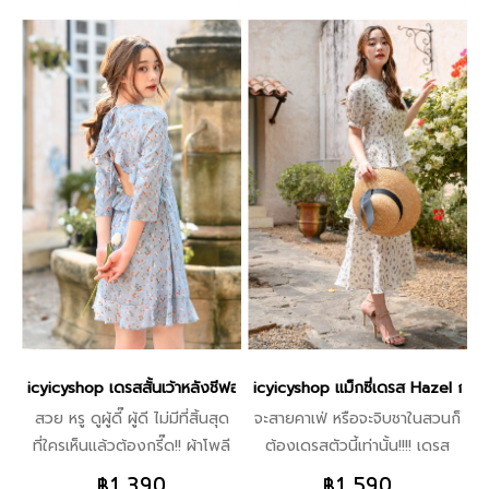
ควบไปเลยค่ะซิสสสสส วัมเมอร์นี้
ก็ต้องสอยควบไปเลยค่ะซิ
บอกเลยว่าต้องตำ อย่าได้แผ่ว
สสสสส วัมเมอร์นี้บอกเลยว่า
เตือนแล้วน๊า!!!
ต้องตำ อย่าได้แผ่ว เตือนแล้วน๊า
icyicyshop เดรสสั้นเว้าหลังชีฟอง Layla blue ลายดอกเล็ก - สีฟ้า DI
icyicyshop แม็กซี่เดรส Hazel กระโป
สวย หรู ดูผู้ดี๊ ผู้ดี ไม่มีที่สิ้นสุด
จะสายคาเฟ่ หรือจะจิบชาในสวนก็
ที่ใครเห็นแล้วต้องกรี๊ด!! ผ้าโพลี
ต้องเดรสตัวนี้เท่านั้น!!!! เดรส
พิมพ์ลายดอกเล็กๆ สุดคลาสสิก
ทรงขนมชั้นสไตล์อังกฤษ สวย
฿1,390
฿1,590