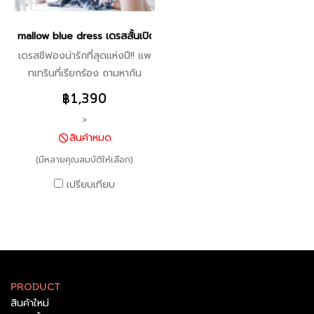
mallow blue dress เดรสสั้นเปิดไหล่ชีฟองลายดอก - สีกรมท่า DI1330
เดรสชีฟองน่ารักที่สุดแห่งปี!! แพ
ทเทรินที่เรียกร้อง ถามหากัน
อย่างล้นหลาม จัดให้ตามคำขอ
฿1,390
กับงานตัด icyicy สุดคิ้ว สีใหม่!!
>
ผ้าลายฟลอรัล สีเข้ม ผ้าสั่งทอ
สินค้าหมด
พิเศษ ตัดชุดอะไรก็สวยดูดีที่สุด
เนื้อผ้าชีฟองเบาสบายที่สุด กิม
(มีหลายคุณสมบัติให้เลือก)
มิคผ้าพิมพ์ลายดอกแซมดิ้นเงิน
เปรียบเทียบ
เกร๋ๆ ซับในทั้งตัว ซิปหลัง พร้อม
สายปรับความยาวได้ คุณภาพ
เต็ม 100 ไปเลยค่า จะภูเขาก็ดี จะ
ทะเลก็เริ่ด เป็นไอเท่มที่ต้องมีไว้
ในตู้!
PRODUCT
สินค้าใหม่