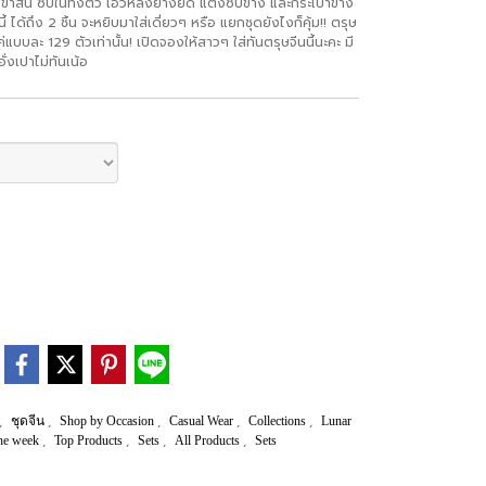
ั้น ซับในทั้งตัว เอวหลังยางยืด แต่งซิบข้าง และกระเป๋าข้าง
้ ได้ถึง 2 ชิ้น จะหยิบมาใส่เดี่ยวๆ หรือ แยกชุดยังไงก็คุ้ม!! ตรุษ
่แบบละ 129 ตัวเท่านั้น! เปิดจองให้สาวๆ ใส่ทันตรุษจีนนี้นะคะ มี
ั่งเปาไม่ทันเน้อ
,
,
,
,
,
ชุดจีน
Shop by Occasion
Casual Wear
Collections
Lunar
,
,
,
,
The week
Top Products
Sets
All Products
Sets