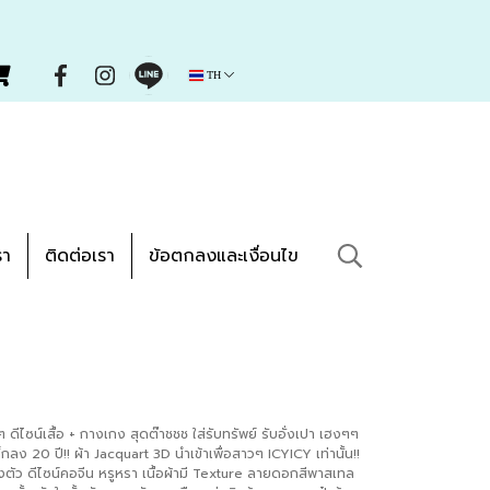
TH
รา
ติดต่อเรา
ข้อตกลงและเงื่อนไข
ดีไซน์เสื้อ + กางเกง สุดต๊าชชช ใส่รับทรัพย์ รับอั่งเปา เฮงๆๆ
็กลง 20 ปี!! ผ้า Jacquart 3D นำเข้าเพื่อสาวๆ ICYICY เท่านั้น!!
ั้งตัว ดีไซน์คอจีน หรูหรา เนื้อผ้ามี Texture ลายดอกสีพาสเทล