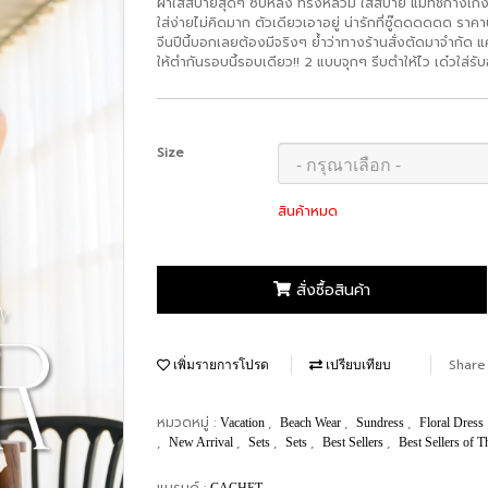
ผ้าใส่สบายสุดๆ ซิบหลัง ทรงหลวม ใส่สบาย แมทช์กางเกงขาส
ใส่ง่ายไม่คิดมาก ตัวเดียวเอาอยู่ น่ารักที่ซู๊ดดดดดด ราคานี
จีนปีนี้บอกเลยต้องมีจริงๆ ย้ำว่าทางร้านสั่งตัดมาจำกัด แค
ให้ตำกันรอบนี้รอบเดียว!! 2 แบบจุกๆ รีบตำให้ไว เด๋วใส่รับอ
Size
สินค้าหมด
สั่งซื้อสินค้า
Share
เพิ่มรายการโปรด
เปรียบเทียบ
หมวดหมู่ :
,
,
,
Vacation
Beach Wear
Sundress
Floral Dress
,
,
,
,
,
New Arrival
Sets
Sets
Best Sellers
Best Sellers of 
แบรนด์ :
CACHET