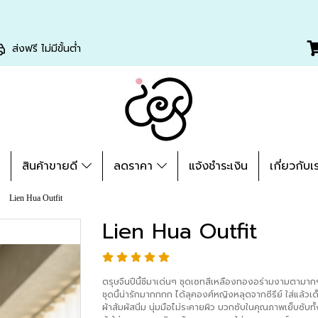
ส่งฟรี ไม่มีขั้นต่ำ
่
สินค้าขายดี
ลดราคา
แจ้งชำระเงิน
เกี่ยวกับเ
Lien Hua Outfit
Lien Hua Outfit
ตรุษจีนปีนี้ชีมาเด่นๆ ชุดเซทสีเหลืองทองอร่ามงามตามากๆ 
ชุดนี้น่ารักมากกกก ได้ลุคองศ์หญิงหลุดจากซีรีย์ ใส่แล้วเด
ผ้าสัมผัสนิ่ม นุ่มมือไม่ระคายผิว บวกซับในคุณภาพเย็บซับท