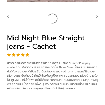
Mid Night Blue Straight
jeans - Cachet
สาวๆ ถามหากางเกงยีนส์ทรงสวยๆ ฮิตๆ แบรนด์ "Cachet" icyicy
made จัดมาให้ตำตามคำเรียกร้อง ตัวนี้สี Nave Blue น้ำเงินเข้ม ใส่พลาง
หุ่นให้ดูผอมสวย ผ้ายีนส์ยืด นิ่มใส่สบาย เอวสูงปานกลาง แพทเทิร์นสวย
เก็บทรงกระชับดีเวอร์ ก้นเป้าไม่เฟิ้มดูเป๊ะมากๆ ขอบอกเลยว่าต้องมี นางไฮ
โซ ดูแพง นาทีนี้คือพลาดไม่ได้แล้ว จัดด่วนๆ เลยนะคะสาวๆ งานคุณภาพสุ
ดๆ ของแบบนี้ต้องลองถึงจะรู้ ตัวเดียวจบ จับแมทช์เข้ากับเสื้อง่าย จะแซ่บ
หรือจะเท่ห์ ได้หมด สวยทุกลุคจริงๆ เก็บไว้ใส่คุ้มแน่นอน