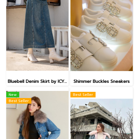
Bluebell Denim Skirt by ICYICY BI14201
Shimmer Buckles Sneakers
New
Best Seller
Best Seller