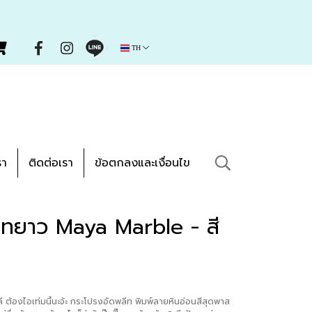
TH
รา
ติดต่อเรา
ข้อตกลงและเงื่อนไข
ีทยาว Maya Marble - สี
ต้องไอเท่มนี้นะจ้ะ กระโปรงอัดพลีท พิมพ์ลายหินอ่อนสีสุดพาส