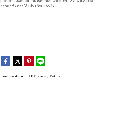
่อึดอัด แมชกับอะไรก็น่ารักปุ๊กปิ๊ก มาด้วยกัน 2 สี ฟ้าและม่วง
่าต้องตำ อย่าได้แผ่ว เตือนแล้วน๊า
,
,
Somier Vacationist
All Products
Bottom