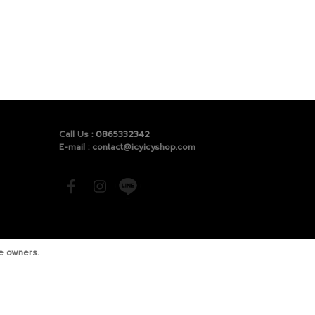
Call Us :
0865332342
E-mail : contact@icyicyshop.com
ve owners.