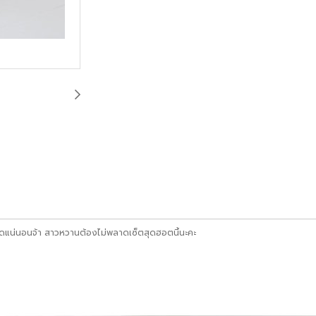
เริ่ดแน่นอนจ้า สาวหวานต้องไม่พลาดเซ็ตสุดฮอตนี้นะคะ