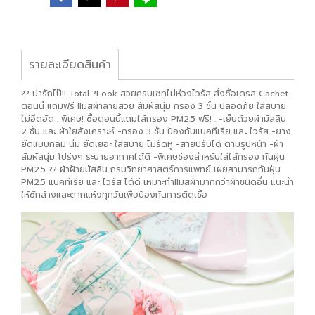
รายละเอียดสินค้า
?? น่ารักไป๊!! Total ?Look สวยครบเซทไม่ห่วงไวรัส สั่งซื้อเดรส Cachet
ตอนนี้ แถมฟรี IIมสผ้าลายสวย สัมผัสนุ่ม กรอง 3 ชั้น ปลอดภัย ใส่สบาย
ไม่อึดอัด . พิเศษ! ซื้อตอนนี้แถมไส้กรอง PM2.5 ฟรี! . -เย็บด้วยผ้ามัสลิน
2 ชั้น และ ผ้าใยสังเคราะห์ -กรอง 3 ชั้น ป้องกันแบคทีเรีย และ ไวรัส -ยาง
ยืดแบบกลม นิ่ม ยืดเยอะ ใส่สบาย ไม่รัดหู -สายปรับได้ ตามรูปหน้า -ผ้า
สัมผัสนุ่ม โปร่งๆ ระบายอากาศได้ดี -พิเศษช่องสำหรับใส่ไส้กรอง กันฝุ่น
PM2.5 ?? ผ้าฝ้ายมัสลิน กรมวิทยาศาสตร์การแพทย์ เผยสามารถกันฝุ่น
PM2.5 แบคทีเรีย และ ไวรัส ได้ดี เหมาะทำIIมสผ้ามากกว่าผ้าชนิดอื่น แนะนำ
ให้ซักล้างและตากแห้งทุกวันเพื่อป้องกันการติดเชื้อ