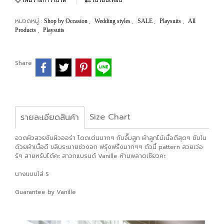
เพิ่มรายการโปรด
เปรียบเทียบ
หมวดหมู่ :
,
,
,
,
Shop by Occasion
Wedding styles
SALE
Playsuits
All
,
Products
Playsuits
Share
Size Chart
รายละเอียดสินค้า
อวดผิวสวยขับผิวออร่า โดดเด่นมากๆ กับจั๊มสูท ผ้าลูกไม้เนื้อดีสุดๆ ซับใน
ด้วยผ้าเนื้อดี ขลิบระบายช่วงอก ฟรุ้งฟริ้งมากๆๆ ตัวนี้ pattern สวยเว่อ
ร์ๆ สายหรับได้คะ สาวกแบรนด์ Vanille ห้ามพลาดเชียวคะ
นางแบบใส่ S
Guarantee by Vanille