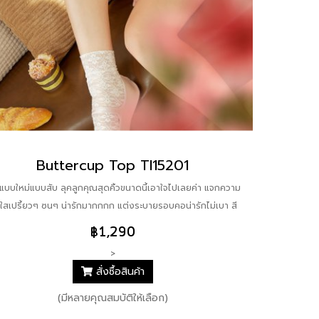
Buttercup Top TI15201
้อแบบใหม่แบบสับ ลุคลูกคุณสุดคิ้วขนาดนี้เอาใจไปเลยค่า แจกความ
ใสเปรี้ยวๆ ซนๆ น่ารักมากกกก แต่งระบายรอบคอน่ารักไม่เบา สี
นชมพูนม หวานแต่เริ่ดไม่เลี่ยน กระดุมแต่งโลโก้ icyicy เนื้อผ้ามี
฿1,290
ture แซมดิ้นทองไฮคลาสเกินเบอร์ ผ้าพิมพ์ฟลอรัล มินิมอลมินิใจ
>
เทลงานแฟชั่นนีสเริ่ดๆ แต่งแมทซ์ได้เยอะ everyday look น่ารัก
สั่งซื้อสินค้า
แสนซนไปเลย
(มีหลายคุณสมบัติให้เลือก)