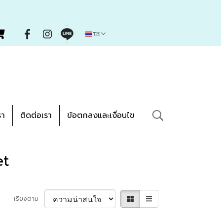
TH
รา
ติดต่อเรา
ข้อตกลงและเงื่อนไข
et
เรียงตาม