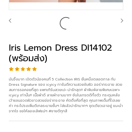
Iris Lemon Dress DI14102
(พร้อมส่ง)
มันจึ้งมาก เปิดตัวน้องคนที่ 5 Collection IRIS ยืนหนึ่งตลอดกาล กับ
Dress Signature ของ icyicy การันตีความสวยขับผิว ออร่ากระจาย สวย
สมการรอคอยที่สุด แพทเทิร์นสวยเปะ น่ารักสุด!! ผ้าพิมพ์ลายพิเศษเฉพาะ
icyicy เท่านั้น!! เนื้อผ้าดี ลายผ้างามมาก! ซับในเกรดดีทั้งตัว กระดุมหลัง
เว้าแขนอวดผิวขาวสวยอ่อร่ากระจาย คัตติ้งคือที่สุด คุณภาพเต็มที่ไปเลย
ค่า กระโปรงเพิ่มดีเทลระบายชั้นๆ ใส่แล้วน่ารักมากๆ ชุดเดียวเอาอยู่ แนะนำ
จากใจ ขอให้ลองเลิฟแน่ๆ #ขายดีทุกสี