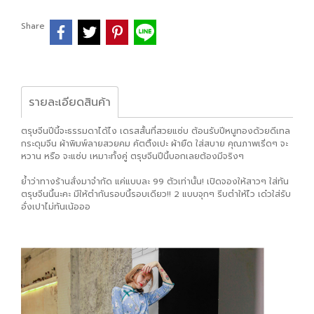
Share
รายละเอียดสินค้า
ตรุษจีนปีนี้จะธรรมดาได้ไง เดรสสั้นที่สวยแซ่บ ต้อนรับปีหนูทองด้วยดีเทล
กระดุมจีน ผ้าพิมพ์ลายสวยคม คัตติ้งเปะ ผ้ายืด ใส่สบาย คุณภาพเริ่ดๆ จะ
หวาน หรือ จะแซ่บ เหมาะทั้งคู่ ตรุษจีนปีนี้บอกเลยต้องมีจริงๆ
ย้ำว่าทางร้านสั่งมาจำกัด แค่แบบละ 99 ตัวเท่านั้น! เปิดจองให้สาวๆ ใส่ทัน
ตรุษจีนนี้นะคะ มีให้ตำกันรอบนี้รอบเดียว!! 2 แบบจุกๆ รีบตำให้ไว เด๋วใส่รับ
อั่งเปาไม่ทันเน้อออ