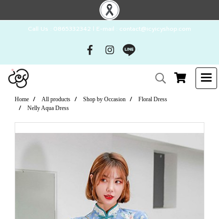
Call Us : 0865332342 l E-mail : contact@icyicyshop.com
Home
All products
Shop by Occasion
Floral Dress
Nelly Aqua Dress