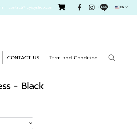
mail : contact@icyicyshop.com
EN
CONTACT US
Term and Condition
ss - Black