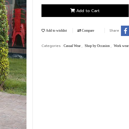
Add to Cart
Share
Add to wishlist
Compare
Categories :
,
,
Casual Wear
Shop by Occasion
Work wea