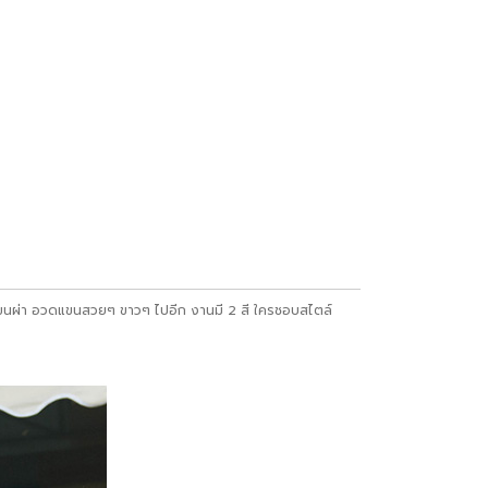
ซน์แขนผ่า อวดแขนสวยๆ ขาวๆ ไปอีก งานมี 2 สี ใครชอบสไตล์