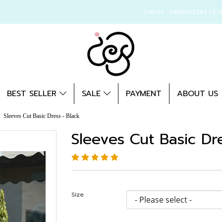
Call Us : 0865332342 l E-
BEST SELLER
SALE
PAYMENT
ABOUT US
Sleeves Cut Basic Dress - Black
Sleeves Cut Basic Dre
Size