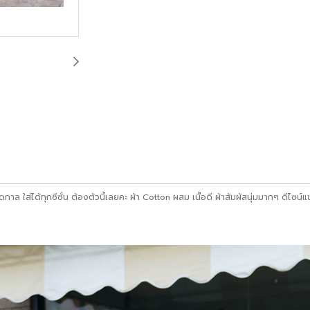
ล ใส่ได้ทุกซีซั่น ต้องตัวนี้เลยคะ ผ้า Cotton ผสม เนื้อดี ผ้าสัมผัสนุ่มมากๆ ดีไ