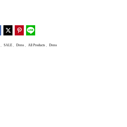
,
,
,
,
r
SALE
Dress
All Products
Dress