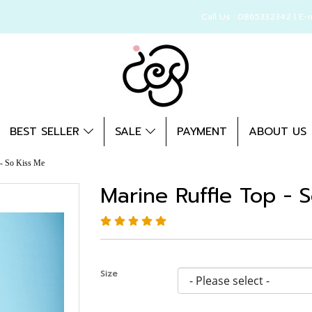
Call Us : 0865332342 l E-
BEST SELLER
SALE
PAYMENT
ABOUT US
 - So Kiss Me
Marine Ruffle Top - 
Size