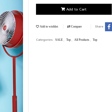
Add to Cart
Share
Add to wishlist
Compare
Categories :
,
,
,
SALE
Top
All Products
Top