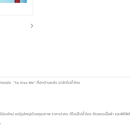
กษรย่อ "So Kiss Me" ที่ปกด้านหลัง น่ารักไม่ซ้ำใคร
องใหม่ แต่รุ่นใหญ่ด้วยคุณภาพ ราคาน่าคบ ดีไซน์ไม่ซ้ำใคร คัดสรรเนื้อผ้า และพิถีพิ
^