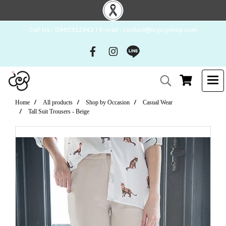
Call Us : 0865332342 l E-mail : contact@icyicyshop.com
Home
All products
Shop by Occasion
Casual Wear
Tall Suit Trousers - Beige