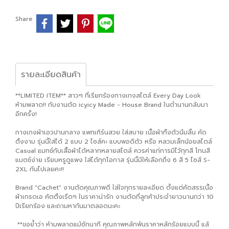
Share
รายละเอียดสินค้า
**LIMITED ITEM** สาวๆ ที่เรียกร้องกางเกงสไตล์ Every Day Look
ห้ามพลาด!! กับงานตัด icyicy Made - House Brand ในตำนานกลับมา
อีกครั้ง!
กางเกงผ้าเอวปานกลาง แพทเทิร์นสวย ใส่สบาย เนื้อผ้าทิ้งตัวนิ่มลื่น คัด
ติ้งงาม รุ่นนี้ใส่ได้ 2 แบบ 2 ไซส์คะ แบบพอดีตัว หรือ หลวมเล็กน้อยสไตล์
Casual แมทช์กับเสื้อผ้าได้หลากหลายสไตล์ ควรค่าแก่การมีไว้ทุกสี โทนสี
แมตช์ง่าย เรียบหรูดูแพง ใส่ได้ทุกโอกาส รุ่นนี้มีให้เลือกถึง 6 สี 5 ไซส์ S-
2XL กันไปเลยคะ!!
Brand "Cachet" งานตัดคุณภาพดี ใส่ใจทุกรายละเอียด ตั้งแต่คัดสรรเนื้อ
ผ้าเกรดเอ คัตติ้งเริ่ดๆ ในราคาน่ารัก งานตัดที่ลูกค้าประจำยาวนานกว่า 10
ปีเรียกร้อง และถามหากันมาตลอดนะคะ
**ขอย้ำว่า ห้ามพลาดแม้ซักนาที คุณภาพหลักพันราคาหลักร้อยแบบนี้ แล้