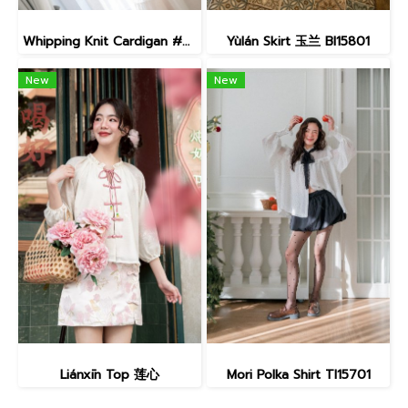
Whipping Knit Cardigan #O15701
Yùlán Skirt 玉兰 BI15801
New
New
Liánxīn Top 莲心
Mori Polka Shirt TI15701