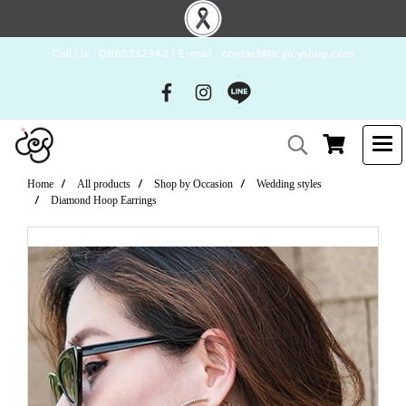
Call Us : 0865332342 l E-mail : contact@icyicyshop.com
Home
All products
Shop by Occasion
Wedding styles
Diamond Hoop Earrings