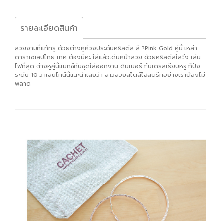
รายละเอียดสินค้า
สวยงามที่แท้ทรู ด้วยต่างหูห่วงประดับคริสตัล สี ?Pink Gold คู่นี้ เหล่า
ดาราเซเลปไทย เทศ ต้องมีคะ ใส่แล้วเด่นหน้าสวย ด้วยคริสตัลใสวิ้ง เล่น
ไฟที่สุด ต่างหูคู่นี้แมทช์กับชุดใส่ออกงาน ดินเนอร์ กับเดรสเรียบหรู ก็ปัง
ระดับ 10 วาเลนไทน์นี้แนะนำเลยว่า สาวสวยสไตล์ไฮสตรีทอย่างเราต้องไม่
พลาด