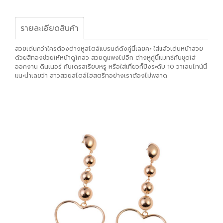
รายละเอียดสินค้า
สวยเด่นกว่าใครต้องต่างหูสไตล์แบรนด์ดังคู่นี้เลยคะ ใส่แล้วเด่นหน้าสวย
ด้วยสีทองช่วยให้หน้าดูโกลว สวยดูแพงไปอีก ต่างหูคู่นี้แมทช์กับชุดใส่
ออกงาน ดินเนอร์ กับเดรสเรียบหรู หรือใส่เที่ยวก็ปังระดับ 10 วาเลนไทน์นี้
แนะนำเลยว่า สาวสวยสไตล์ไฮสตรีทอย่างเราต้องไม่พลาด