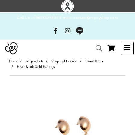
Call Us : 0865332342 l E-mail : contact@icyicyshop.com
Home
All products
Shop by Occasion
Floral Dress
Heart Knob Gold Earrings