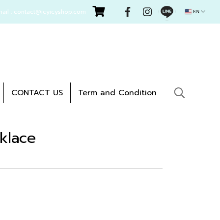
mail : contact@icyicyshop.com
EN
CONTACT US
Term and Condition
klace