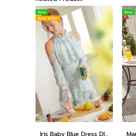
New
New
Best Seller
Iris Baby Blue Dress DI15201